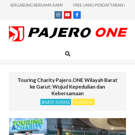
Skip
BERGABUNG BERSAMA KAMI
FREE UANG PENDAFTARAN DAN TA
to
content
PAJERO
Search
Primary
ONE
Navigation
Menu
|
INDONESIA
Touring Charity Pajero.ONE Wilayah Barat
ke Garut: Wujud Kepedulian dan
Kebersamaan
BAKTI SOSIAL
TOURING